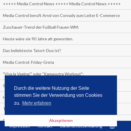
+++++ Media Control News +++++ Media Control News +++++
Media Control beruft Arnd von Conrady zum Leiter E-Commerce
Zuschauer-Trend der Fußball Frauen WM:
Heute wäre sie 90 Jahre alt geworden.
Das beliebteste Tatort-Duo ist?
Media Control: Friday-Greta
"Viva la Vagina!" oder "Kamasutra Workout":
Senna Gammour erhält Spitzenfeder für meistverkauftes Buch
Durch die weitere Nutzung der Seite
stimmen Sie der Verwendung von Cookies
Heute ist Welttag des Buches!
zu.
Mehr erfahren
TV-Marktanteile auf einen Blick
Fußball TV-Quoten:
Akzeptieren
Impressum
Kontakt
Datenschutzerklärung