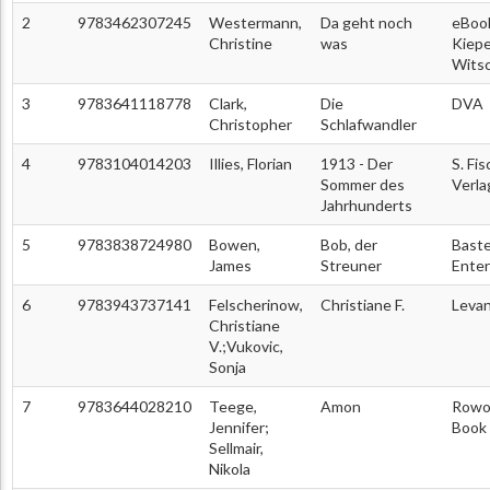
2
9783462307245
Westermann,
Da geht noch
eBoo
Christine
was
Kiep
Wits
3
9783641118778
Clark,
Die
DVA
Christopher
Schlafwandler
4
9783104014203
Illies, Florian
1913 - Der
S. Fi
Sommer des
Verla
Jahrhunderts
5
9783838724980
Bowen,
Bob, der
Baste
James
Streuner
Ente
6
9783943737141
Felscherinow,
Christiane F.
Levan
Christiane
V.;Vukovic,
Sonja
7
9783644028210
Teege,
Amon
Rowoh
Jennifer;
Book
Sellmair,
Nikola