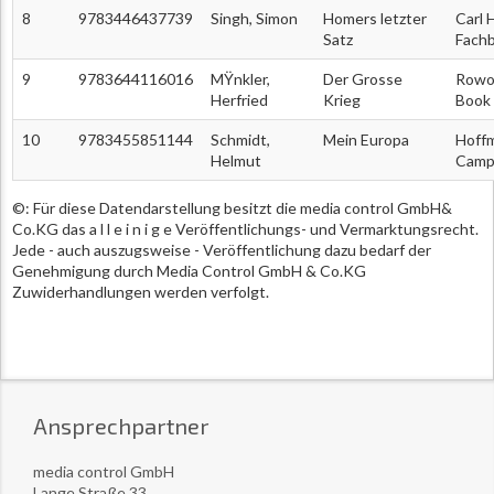
8
9783446437739
Singh, Simon
Homers letzter
Carl 
Satz
Fachb
9
9783644116016
MŸnkler,
Der Grosse
Rowoh
Herfried
Krieg
Book
10
9783455851144
Schmidt,
Mein Europa
Hoff
Helmut
Camp
©: Für diese Datendarstellung besitzt die media control GmbH&
Co.KG das a l l e i n i g e Veröffentlichungs- und Vermarktungsrecht.
Jede - auch auszugsweise - Veröffentlichung dazu bedarf der
Genehmigung durch Media Control GmbH & Co.KG
Zuwiderhandlungen werden verfolgt.
Ansprechpartner
media control GmbH
Lange Straße 33