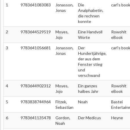
1
9783641083083
Jonasson,
Die
carl's boo
Jonas
Analphabetin,
die rechnen
konnte
2
9783644529519
Moyes,
Eine Handvoll
Rowohlt
Jojo
Worte
eBook
3
9783641056681
Jonasson,
Der
carl's boo
Jonas
Hundertjährige,
der aus dem
Fenster stieg
und
verschwand
4
9783644902312
Moyes,
Ein ganzes
Rowohlt
Jojo
halbes Jahr
eBook
5
9783838744964
Fitzek,
Noah
Bastei
Sebastian
Entertain
6
9783641135478
Gordon,
Der Medicus
Heyne
Noah