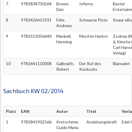
7
9783838730264
Brown,
Inferno
Bastei
Dan
Entertain
8
9783426415931
Föhr,
Schwarze Piste
Knaur eB
Andreas
9
9783552056640
Mankell,
Mord im Herbst
Zsolnay (
Henning
& Kimche 
Carl Hans
Verlag)
10
9783641130008
Galbraith,
Der Ruf des
Blanvalet
Robert
Kuckucks
Sachbuch KW 02/2014
Platz
EAN
Autor
Titel
Verl
1
9783841902566
Kretschmer,
Anziehungskraft
Edel
Guido Maria