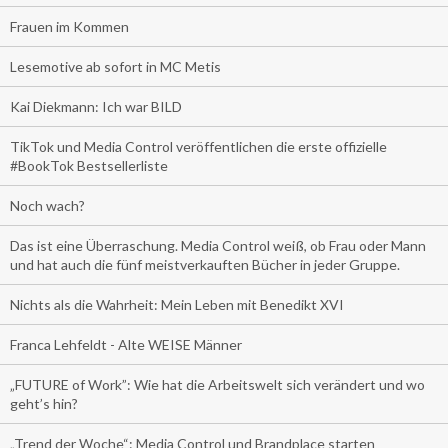
Frauen im Kommen
Lesemotive ab sofort in MC Metis
Kai Diekmann: Ich war BILD
TikTok und Media Control veröffentlichen die erste offizielle
#BookTok Bestsellerliste
Noch wach?
Das ist eine Überraschung. Media Control weiß, ob Frau oder Mann
und hat auch die fünf meistverkauften Bücher in jeder Gruppe.
Nichts als die Wahrheit: Mein Leben mit Benedikt XVI
Franca Lehfeldt - Alte WEISE Männer
„FUTURE of Work”: Wie hat die Arbeitswelt sich verändert und wo
geht’s hin?
„Trend der Woche“: Media Control und Brandplace starten