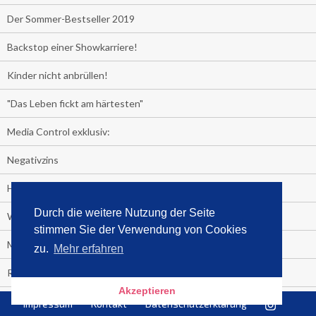
Der Sommer-Bestseller 2019
Backstop einer Showkarriere!
Kinder nicht anbrüllen!
"Das Leben fickt am härtesten"
Media Control exklusiv:
Negativzins
Heute ist Tag des Malbuchs
Durch die weitere Nutzung der Seite
Welches Auto fahren Sie?
stimmen Sie der Verwendung von Cookies
Media Control ermittelt: Das ist der Sommerhit 2019
zu.
Mehr erfahren
Rammstein, "Tatort" und ein Känguru an der Spitze
Akzeptieren
Die Promi-Bestseller 1. Halbjahr 2019
Impressum
Kontakt
Datenschutzerklärung