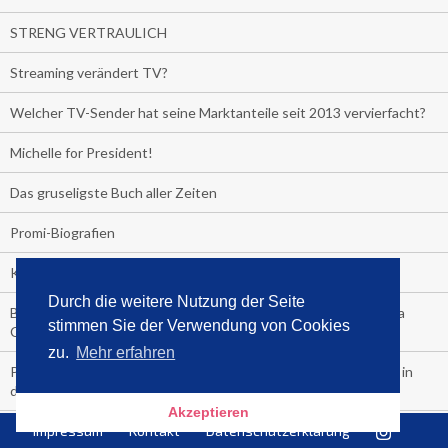
STRENG VERTRAULICH
Streaming verändert TV?
Welcher TV-Sender hat seine Marktanteile seit 2013 vervierfacht?
Michelle for President!
Das gruseligste Buch aller Zeiten
Promi-Biografien
Kerkeling erhält Spitzenfeder für meistverkauftes Buch
Durch die weitere Nutzung der Seite
Börsenverein und MVB verlängern vorzeitig Verträge mit Media
stimmen Sie der Verwendung von Cookies
Control bis 2024
zu.
Mehr erfahren
PocketBook, Ceebo und Umbreit bringen Hörbuch-Downloads in
die Cloud
Akzeptieren
Impressum
Kontakt
Datenschutzerklärung
Bella Bella