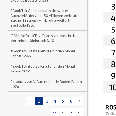
expands Bestseller List
#BookTok Community treibt weiter
Buchverkäufe: Über 50 Millionen verkaufte
Bücher in Europa – TikTok erweitert
Bestsellerliste
Offizielle BookTok-Charts kommen in das
Vereinigte Königreich (UK)
#BookTok Bestsellerliste für den Monat
Februar 2026
#BookTok Bestsellerliste für den Monat
Januar 2026
Einladung zur 3. Buchmesse in Baden-Baden
2026
1
2
3
4
5
6
7
<<
<
>
>>