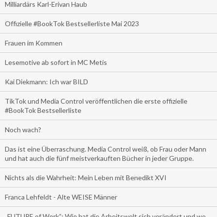
Milliardärs Karl-Erivan Haub
Offizielle #BookTok Bestsellerliste Mai 2023
Frauen im Kommen
Lesemotive ab sofort in MC Metis
Kai Diekmann: Ich war BILD
TikTok und Media Control veröffentlichen die erste offizielle
#BookTok Bestsellerliste
Noch wach?
Das ist eine Überraschung. Media Control weiß, ob Frau oder Mann
und hat auch die fünf meistverkauften Bücher in jeder Gruppe.
Nichts als die Wahrheit: Mein Leben mit Benedikt XVI
Franca Lehfeldt - Alte WEISE Männer
„FUTURE of Work”: Wie hat die Arbeitswelt sich verändert und wo