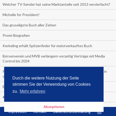
Welcher TV-Sender hat seine Marktanteile seit 2013 vervierfacht?
Michelle for President!
Das gruseligste Buch aller Zeiten
Promi-Biografien
Kerkeling erhält Spitzenfeder für meistverkauftes Buch
Börsenverein und MVB verlängern vorzeitig Verträge mit Media
Control bis 2024
PocketBook, Ceebo und Umbreit bringen Hörbuch-Downloads in
die Cloud
Durch die weitere Nutzung der Seite
stimmen Sie der Verwendung von Cookies
Bella Bella
zu.
Mehr erfahren
#1-Bestseller: "Das ist Alpha!" von Kollegah
Akzeptieren
Hammer! "Fear: Trump in the White House" (auf Englisch) von
Impressum
Kontakt
Datenschutzerklärung
Watergate-Urgestein