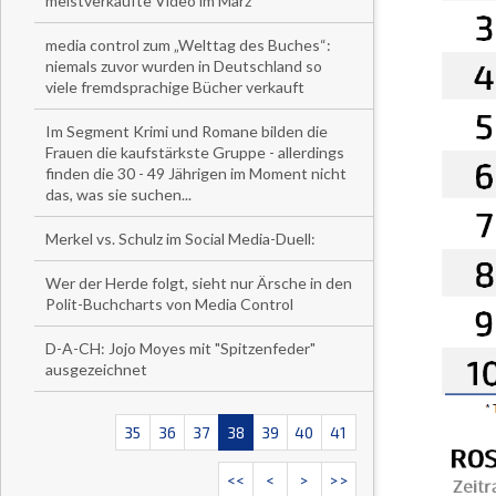
meistverkaufte Video im März
media control zum „Welttag des Buches“:
niemals zuvor wurden in Deutschland so
viele fremdsprachige Bücher verkauft
Im Segment Krimi und Romane bilden die
Frauen die kaufstärkste Gruppe - allerdings
finden die 30 - 49 Jährigen im Moment nicht
das, was sie suchen...
Merkel vs. Schulz im Social Media-Duell:
Wer der Herde folgt, sieht nur Ärsche in den
Polit-Buchcharts von Media Control
D-A-CH: Jojo Moyes mit "Spitzenfeder"
ausgezeichnet
35
36
37
38
39
40
41
<<
<
>
>>