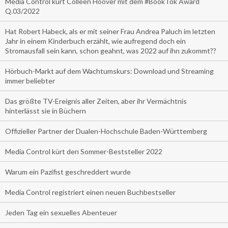
Media Control kürt Colleen Hoover mit dem #BookTok Award
Q.03/2022
Hat Robert Habeck, als er mit seiner Frau Andrea Paluch im letzten
Jahr in einem Kinderbuch erzählt, wie aufregend doch ein
Stromausfall sein kann, schon geahnt, was 2022 auf ihn zukommt??
Hörbuch-Markt auf dem Wachtumskurs: Download und Streaming
immer beliebter
Das größte TV-Ereignis aller Zeiten, aber ihr Vermächtnis
hinterlässt sie in Büchern
Offizieller Partner der Dualen-Hochschule Baden-Württemberg
Media Control kürt den Sommer-Beststeller 2022
Warum ein Pazifist geschreddert wurde
Media Control registriert einen neuen Buchbestseller
Jeden Tag ein sexuelles Abenteuer