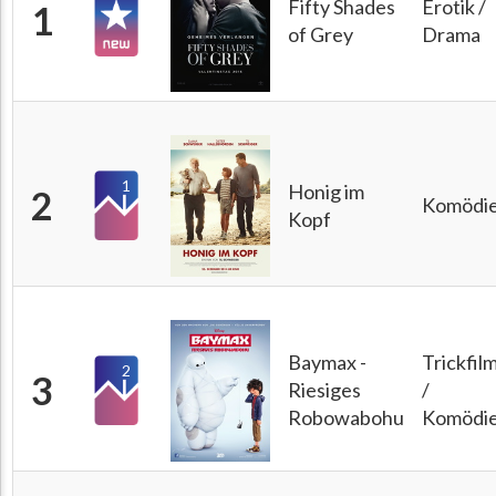
Fifty Shades
Erotik /
1
of Grey
Drama
1
Honig im
2
Komödi
Kopf
Baymax -
Trickfil
2
3
Riesiges
/
Robowabohu
Komödi