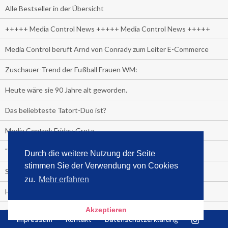
Alle Bestseller in der Übersicht
+++++ Media Control News +++++ Media Control News +++++
Media Control beruft Arnd von Conrady zum Leiter E-Commerce
Zuschauer-Trend der Fußball Frauen WM:
Heute wäre sie 90 Jahre alt geworden.
Das beliebteste Tatort-Duo ist?
Media Control: Friday-Greta
"Viva la Vagina!" oder "Kamasutra Workout":
Durch die weitere Nutzung der Seite
stimmen Sie der Verwendung von Cookies
Senna Gammour erhält Spitzenfeder für meistverkauftes Buch
zu.
Mehr erfahren
Heute ist Welttag des Buches!
Akzeptieren
TV-Marktanteile auf einen Blick
Impressum
Kontakt
Datenschutzerklärung