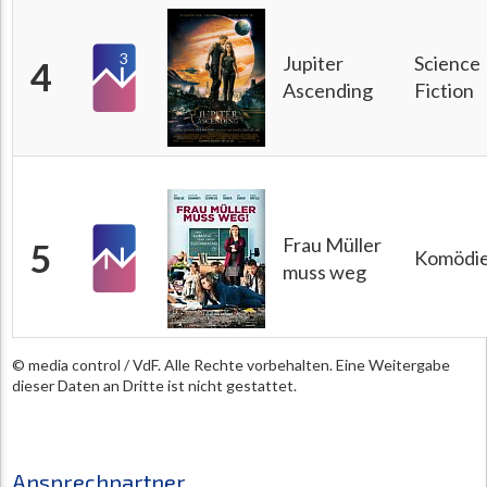
3
Jupiter
Science
4
Ascending
Fiction
Frau Müller
5
Komödi
muss weg
© media control / VdF. Alle Rechte vorbehalten. Eine Weitergabe
dieser Daten an Dritte ist nicht gestattet.
Ansprechpartner