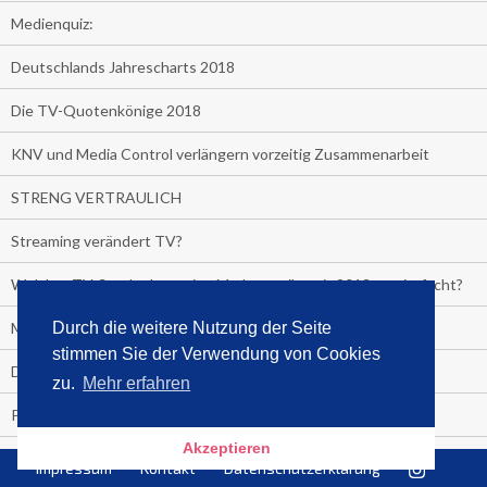
Medienquiz:
Deutschlands Jahrescharts 2018
Die TV-Quotenkönige 2018
KNV und Media Control verlängern vorzeitig Zusammenarbeit
STRENG VERTRAULICH
Streaming verändert TV?
Welcher TV-Sender hat seine Marktanteile seit 2013 vervierfacht?
Michelle for President!
Durch die weitere Nutzung der Seite
stimmen Sie der Verwendung von Cookies
Das gruseligste Buch aller Zeiten
zu.
Mehr erfahren
Promi-Biografien
Akzeptieren
Kerkeling erhält Spitzenfeder für meistverkauftes Buch
Impressum
Kontakt
Datenschutzerklärung