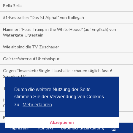
Bella Bella
#1-Bestseller: "Das ist Alpha!" von Kollegah
Hammer! "Fear: Trump in the White House" (auf Englisch) von
Watergate-Urgestein
Wie alt sind die TV-Zuschauer
Geisterfahrer auf Überholspur
Gegen Einsamkeit: Single-Haushalte schauen täglich fast 6
Stunden TV
TV-Quote:
Durch die weitere Nutzung der Seite
stimmen Sie der Verwendung von Cookies
Italienisches Kochbuch schießt auf Nummer 1 in Deutschland,
zu.
Mehr erfahren
Österreich und Schweiz
Blick in die Garage der TV-Dauerglotzer
Akzeptieren
Impressum
Kontakt
Datenschutzerklärung
Die Deutschen investieren, während die Österreicher und