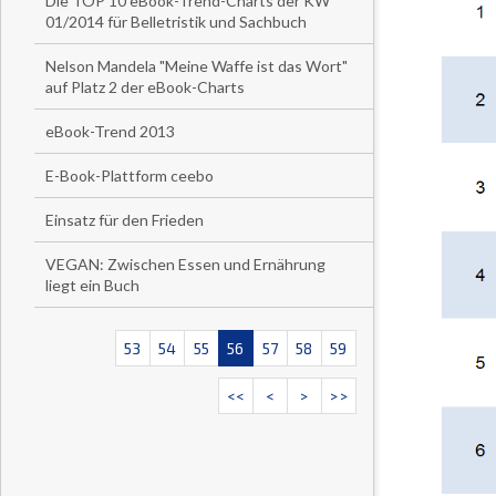
Die TOP 10 eBook-Trend-Charts der KW
01/2014 für Belletristik und Sachbuch
Nelson Mandela "Meine Waffe ist das Wort"
auf Platz 2 der eBook-Charts
eBook-Trend 2013
E-Book-Plattform ceebo
Einsatz für den Frieden
VEGAN: Zwischen Essen und Ernährung
liegt ein Buch
53
54
55
56
57
58
59
<<
<
>
>>