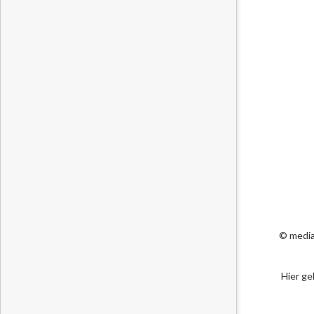
© media
Hier ge