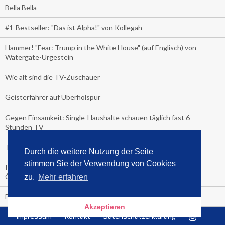
Bella Bella
#1-Bestseller: "Das ist Alpha!" von Kollegah
Hammer! "Fear: Trump in the White House" (auf Englisch) von
Watergate-Urgestein
Wie alt sind die TV-Zuschauer
Geisterfahrer auf Überholspur
Gegen Einsamkeit: Single-Haushalte schauen täglich fast 6
Stunden TV
TV-Quote:
Durch die weitere Nutzung der Seite
stimmen Sie der Verwendung von Cookies
Italienisches Kochbuch schießt auf Nummer 1 in Deutschland,
Österreich und Schweiz
zu.
Mehr erfahren
Blick in die Garage der TV-Dauerglotzer
Akzeptieren
Impressum
Kontakt
Datenschutzerklärung
Die Deutschen investieren, während die Österreicher und