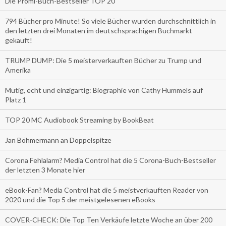
Die Promi-Buch-Bestseller TOP 20
794 Bücher pro Minute! So viele Bücher wurden durchschnittlich in
den letzten drei Monaten im deutschsprachigen Buchmarkt
gekauft!
TRUMP DUMP: Die 5 meisterverkauften Bücher zu Trump und
Amerika
Mutig, echt und einzigartig: Biographie von Cathy Hummels auf
Platz 1
TOP 20 MC Audiobook Streaming by BookBeat
Jan Böhmermann an Doppelspitze
Corona Fehlalarm? Media Control hat die 5 Corona-Buch-Bestseller
der letzten 3 Monate hier
eBook-Fan? Media Control hat die 5 meistverkauften Reader von
2020 und die Top 5 der meistgelesenen eBooks
COVER-CHECK: Die Top Ten Verkäufe letzte Woche an über 200