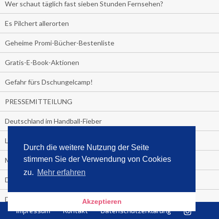
Wer schaut täglich fast sieben Stunden Fernsehen?
Es Pilchert allerorten
Geheime Promi-Bücher-Bestenliste
Gratis-E-Book-Aktionen
Gefahr fürs Dschungelcamp!
PRESSEMITTEILUNG
Deutschland im Handball-Fieber
Libri und Media Control verlängern Vertrag langfristig
Durch die weitere Nutzung der Seite
stimmen Sie der Verwendung von Cookies
Medienquiz:
zu.
Mehr erfahren
Deutschlands Jahrescharts 2018
Die TV-Quotenkönige 2018
Akzeptieren
Impressum
Kontakt
Datenschutzerklärung
KNV und Media Control verlängern vorzeitig Zusammenarbeit