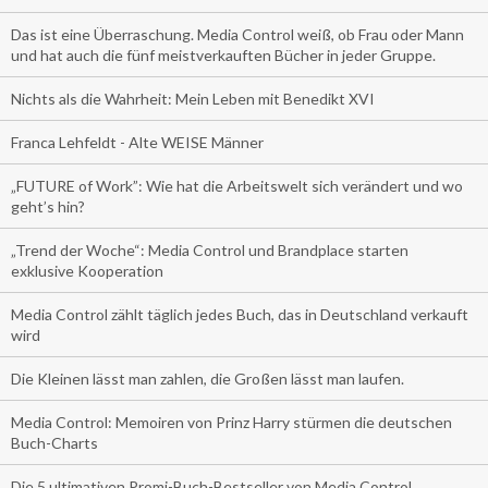
Das ist eine Überraschung. Media Control weiß, ob Frau oder Mann
und hat auch die fünf meistverkauften Bücher in jeder Gruppe.
Nichts als die Wahrheit: Mein Leben mit Benedikt XVI
Franca Lehfeldt - Alte WEISE Männer
„FUTURE of Work”: Wie hat die Arbeitswelt sich verändert und wo
geht’s hin?
„Trend der Woche“: Media Control und Brandplace starten
exklusive Kooperation
Media Control zählt täglich jedes Buch, das in Deutschland verkauft
wird
Die Kleinen lässt man zahlen, die Großen lässt man laufen.
Media Control: Memoiren von Prinz Harry stürmen die deutschen
Buch-Charts
Die 5 ultimativen Promi-Buch-Bestseller von Media Control