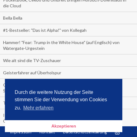
die Cloud
Bella Bella
#1-Bestseller: "Das ist Alpha!" von Kollegah
Hammer! "Fear: Trump in the White House" (auf Englisch) von
Watergate-Urgestein
Wie alt sind die TV-Zuschauer
Geisterfahrer auf Überholspur
Gegen Einsamkeit: Single-Haushalte schauen täglich fast 6
Stunden TV
Durch die weitere Nutzung der Seite
stimmen Sie der Verwendung von Cookies
TV-Quote:
zu.
Mehr erfahren
Italienisches Kochbuch schießt auf Nummer 1 in Deutschland,
Österreich und Schweiz
Akzeptieren
Impressum
Kontakt
Datenschutzerklärung
Blick in die Garage der TV-Dauerglotzer