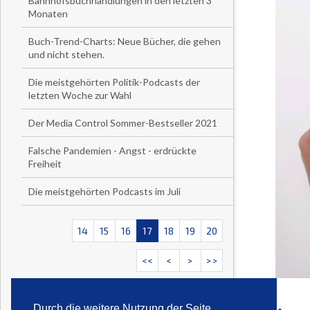
Bahnhofsbuchhandlungen in den letzten 3
Monaten
Buch-Trend-Charts: Neue Bücher, die gehen
und nicht stehen.
Die meistgehörten Politik-Podcasts der
letzten Woche zur Wahl
Der Media Control Sommer-Bestseller 2021
Falsche Pandemien - Angst - erdrückte
Freiheit
Die meistgehörten Podcasts im Juli
14
15
16
17
18
19
20
<<
<
>
>>
Durch die weitere Nutzung der Seite