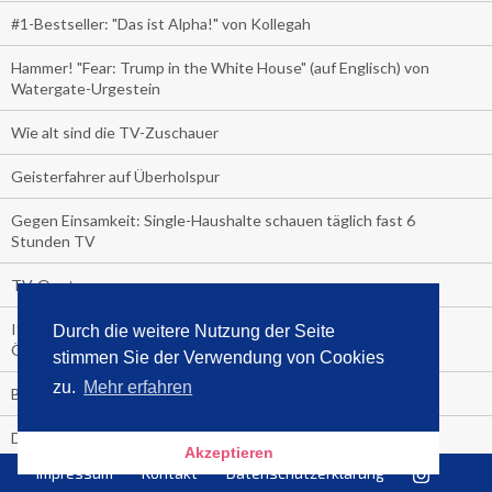
#1-Bestseller: "Das ist Alpha!" von Kollegah
Hammer! "Fear: Trump in the White House" (auf Englisch) von
Watergate-Urgestein
Wie alt sind die TV-Zuschauer
Geisterfahrer auf Überholspur
Gegen Einsamkeit: Single-Haushalte schauen täglich fast 6
Stunden TV
TV-Quote:
Italienisches Kochbuch schießt auf Nummer 1 in Deutschland,
Durch die weitere Nutzung der Seite
Österreich und Schweiz
stimmen Sie der Verwendung von Cookies
zu.
Mehr erfahren
Blick in die Garage der TV-Dauerglotzer
Die Deutschen investieren, während die Österreicher und
Akzeptieren
Schweizer noch nachdenken, wie sie reich werden.
Impressum
Kontakt
Datenschutzerklärung