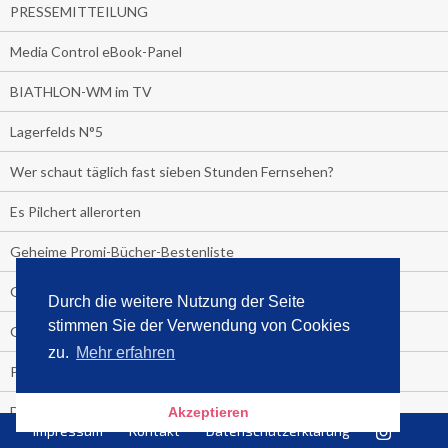
PRESSEMITTEILUNG
Media Control eBook-Panel
BIATHLON-WM im TV
Lagerfelds N°5
Wer schaut täglich fast sieben Stunden Fernsehen?
Es Pilchert allerorten
Geheime Promi-Bücher-Bestenliste
Gratis-E-Book-Aktionen
Durch die weitere Nutzung der Seite
stimmen Sie der Verwendung von Cookies
Gefahr fürs Dschungelcamp!
zu.
Mehr erfahren
PRESSEMITTEILUNG
Deutschland im Handball-Fieber
Akzeptieren
Impressum
Kontakt
Datenschutzerklärung