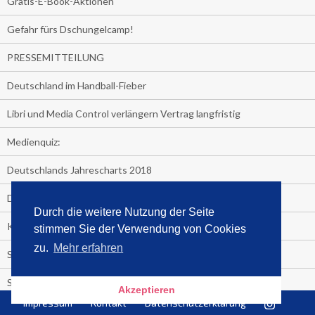
Gratis-E-Book-Aktionen
Gefahr fürs Dschungelcamp!
PRESSEMITTEILUNG
Deutschland im Handball-Fieber
Libri und Media Control verlängern Vertrag langfristig
Medienquiz:
Deutschlands Jahrescharts 2018
Die TV-Quotenkönige 2018
Durch die weitere Nutzung der Seite
KNV und Media Control verlängern vorzeitig Zusammenarbeit
stimmen Sie der Verwendung von Cookies
zu.
Mehr erfahren
STRENG VERTRAULICH
Streaming verändert TV?
Akzeptieren
Impressum
Kontakt
Datenschutzerklärung
Welcher TV-Sender hat seine Marktanteile seit 2013 vervierfacht?