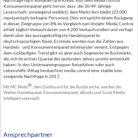
Nachfrage nach Romanen und Krimis. Aus dem media control
Konsumentenpanel geht hervor, dass die 30-49-Jährige
Leserschaft, vorwiegend weiblich, dem Markt fern bleibt (23.000
repräsentativ befragte Personen). Dies entspricht einem Rückgang
in dieser Zielgruppe von 8% im Vergleich zum Vorjahr. Media Control
erhält täglich Verkaufsdaten von 4.200 Verkaufsstellen und verfügt
damit über das aussagekräftigste Handelspanel im
deutschsprachigen Raum. Erstmals werden nun die Zahlen aus
Handels- und Konsumentenpanel miteinander vereint. Entgegen
dem rückläufigen Trend gibt es aber auch Segmente im Buchmarkt,
die sich im ersten Quartal des laufenden Jahres positiv entwickelt
haben: In den Unterwarengruppen Reiseführer oder auch
Lebenshilfe /Alltag beobachtet media control eine stabile bzw.
steigende Nachfrage in 2017.
®
Mit MC Metis
, dem Dashboard für die Buchbranche, werden die
Welten Handelspanel, Konsumentenpanel, eBooks und Social Media
intelligent verknüpft.
Ansprechpartner