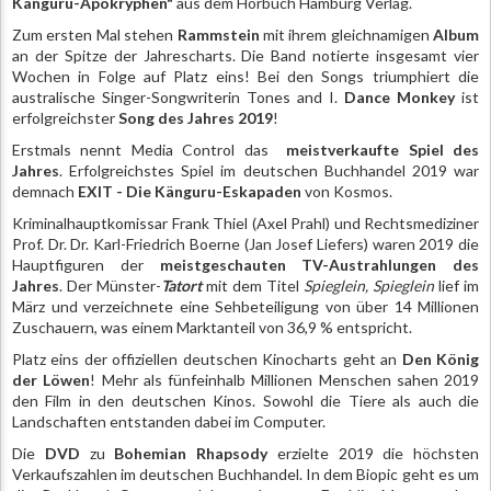
Känguru-Apokryphen"
aus dem Hörbuch Hamburg Verlag.
Zum ersten Mal stehen
Rammstein
mit ihrem gleichnamigen
Album
an der Spitze der Jahrescharts. Die Band notierte insgesamt vier
Wochen in Folge auf Platz eins! Bei den Songs triumphiert die
australische Singer-Songwriterin Tones and I.
Dance Monkey
ist
erfolgreichster
Song des Jahres
2019
!
Erstmals nennt Media Control das
meistverkaufte Spiel
des
Jahres
. Erfolgreichstes Spiel im deutschen Buchhandel 2019 war
demnach
EXIT - Die Känguru-Eskapaden
von Kosmos.
Kriminalhauptkomissar Frank Thiel (Axel Prahl) und Rechtsmediziner
Prof. Dr. Dr. Karl-Friedrich Boerne (Jan Josef Liefers) waren 2019 die
Hauptfiguren der
meistgeschauten TV-Austrahlungen
des
Jahres
. Der Münster-
Tatort
mit dem Titel
Spieglein, Spieglein
lief im
März und verzeichnete eine Sehbeteiligung von über 14 Millionen
Zuschauern, was einem Marktanteil von 36,9 % entspricht.
Platz eins der offiziellen deutschen Kinocharts geht an
Den König
der Löwen
! Mehr als fünfeinhalb Millionen Menschen sahen 2019
den Film in den deutschen Kinos. Sowohl die Tiere als auch die
Landschaften entstanden dabei im Computer.
Die
DVD
zu
Bohemian Rhapsody
erzielte 2019 die höchsten
Verkaufszahlen im deutschen Buchhandel. In dem Biopic geht es um