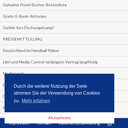
Geheime Promi-Bücher-Bestenliste
Gratis-E-Book-Aktionen
Gefahr fürs Dschungelcamp!
PRESSEMITTEILUNG
Deutschland im Handball-Fieber
Libri und Media Control verlängern Vertrag langfristig
Medienquiz:
Deutschlands Jahrescharts 2018
Durch die weitere Nutzung der Seite
stimmen Sie der Verwendung von Cookies
Die TV-Quotenkönige 2018
zu.
Mehr erfahren
KNV und Media Control verlängern vorzeitig Zusammenarbeit
Akzeptieren
STRENG VERTRAULICH
Impressum
Kontakt
Datenschutzerklärung