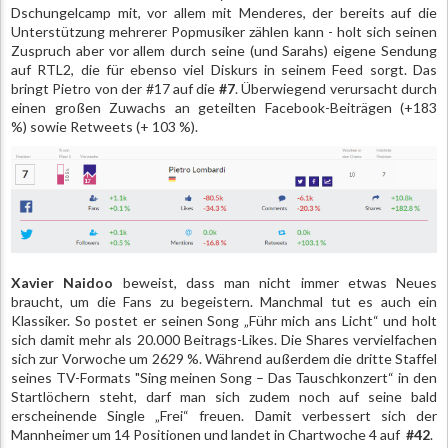
Dschungelcamp mit, vor allem mit Menderes, der bereits auf die
Unterstützung mehrerer Popmusiker zählen kann - holt sich seinen
Zuspruch aber vor allem durch seine (und Sarahs) eigene Sendung
auf RTL2, die für ebenso viel Diskurs in seinem Feed sorgt. Das
bringt Pietro von der #17 auf die
#7
. Überwiegend verursacht durch
einen großen Zuwachs an geteilten Facebook-Beiträgen (+183
%) sowie Retweets (+ 103 %).
Xavier Naidoo
beweist, dass man nicht immer etwas Neues
braucht, um die Fans zu begeistern. Manchmal tut es auch ein
Klassiker. So postet er seinen Song „Führ mich ans Licht“ und holt
sich damit mehr als 20.000 Beitrags-Likes. Die Shares vervielfachen
sich zur Vorwoche um 2629 %. Während außerdem die dritte Staffel
seines TV-Formats "Sing meinen Song – Das Tauschkonzert“ in den
Startlöchern steht, darf man sich zudem noch auf seine bald
erscheinende Single „Frei“ freuen. Damit verbessert sich der
Mannheimer um 14 Positionen und landet in Chartwoche 4 auf
#42
.