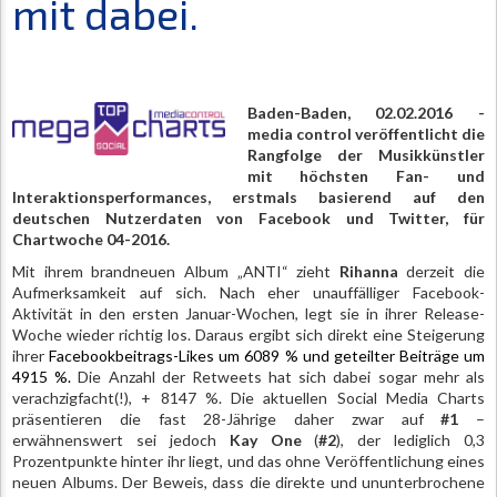
mit dabei.
Baden-Baden, 02.02.2016 -
media control veröffentlicht die
Rangfolge der Musikkünstler
mit höchsten Fan- und
Interaktionsperformances, erstmals basierend auf den
deutschen Nutzerdaten von Facebook und Twitter, für
Chartwoche 04-2016.
Mit ihrem brandneuen Album „ANTI“ zieht
Rihanna
derzeit die
Aufmerksamkeit auf sich. Nach eher unauffälliger Facebook-
Aktivität in den ersten Januar-Wochen, legt sie in ihrer Release-
Woche wieder richtig los. Daraus ergibt sich direkt eine Steigerung
ihrer
Facebookbeitrags-Likes um 6089 % und geteilter Beiträge um
4915 %.
Die Anzahl der Retweets hat sich dabei sogar mehr als
verachzigfacht(!), + 8147 %. Die aktuellen Social Media Charts
präsentieren die fast 28-Jährige daher zwar auf
#1
–
erwähnenswert sei jedoch
Kay One
(
#2
), der lediglich 0,3
Prozentpunkte hinter ihr liegt, und das ohne Veröffentlichung eines
neuen Albums. Der Beweis, dass die direkte und ununterbrochene