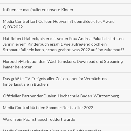
Influencer manipulieren unsere Kinder
Media Control kürt Colleen Hoover mit dem #BookTok Award
Q.03/2022
Hat Robert Habeck, als er mit seiner Frau Andrea Paluch im letzten
Jahr in einem Kinderbuch erzählt, wie aufregend doch ein
Stromausfall sein kann, schon geahnt, was 2022 auf ihn zukommt??
Hörbuch-Markt auf dem Wachtumskurs: Download und Streaming
immer beliebter
Das größte TV-Ereignis aller Zeiten, aber ihr Vermächtnis
hinterlässt sie in Büchern
Offizieller Partner der Dualen-Hochschule Baden-Württemberg
Media Control kürt den Sommer-Beststeller 2022
Warum ein Pazifist geschreddert wurde
Media Control registriert einen neuen Buchbestseller