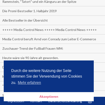
Rammstein, "Tatort" und ein Känguru an der Spitze
Die Promi-Bestseller 1. Halbjahr 2019
Alle Bestseller in der Übersicht
+++++ Media Control News +++++ Media Control News +++++
Media Control beruft Arnd von Conrady zum Leiter E-Commerce
Zuschauer-Trend der Fußball Frauen WM:
Heute wäre sie 90 Jahre alt geworden.
Das beliebteste Tatort-Duo ist?
Durch die weitere Nutzung der Seite
stimmen Sie der Verwendung von Cookies
Media Control: Friday-Greta
zu.
Mehr erfahren
"Viva la Vagina!" oder "Kamasutra Workout":
Senna Gammour erhält Spitzenfeder für meistverkauftes Buch
Akzeptieren
Impressum
Kontakt
Datenschutzerklärung
Heute ist Welttag des Buches!