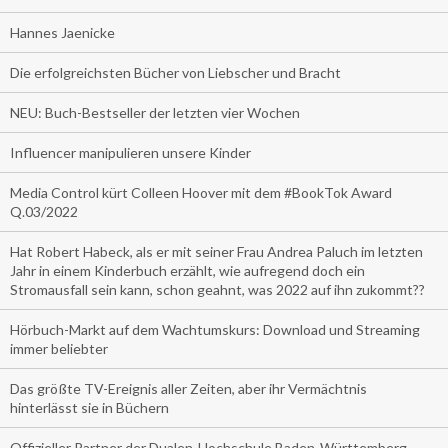
Hannes Jaenicke
Die erfolgreichsten Bücher von Liebscher und Bracht
NEU: Buch-Bestseller der letzten vier Wochen
Influencer manipulieren unsere Kinder
Media Control kürt Colleen Hoover mit dem #BookTok Award
Q.03/2022
Hat Robert Habeck, als er mit seiner Frau Andrea Paluch im letzten
Jahr in einem Kinderbuch erzählt, wie aufregend doch ein
Stromausfall sein kann, schon geahnt, was 2022 auf ihn zukommt??
Hörbuch-Markt auf dem Wachtumskurs: Download und Streaming
immer beliebter
Das größte TV-Ereignis aller Zeiten, aber ihr Vermächtnis
hinterlässt sie in Büchern
Offizieller Partner der Dualen-Hochschule Baden-Württemberg