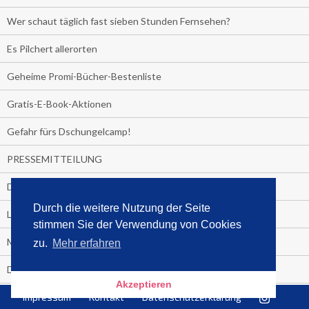
Wer schaut täglich fast sieben Stunden Fernsehen?
Es Pilchert allerorten
Geheime Promi-Bücher-Bestenliste
Gratis-E-Book-Aktionen
Gefahr fürs Dschungelcamp!
PRESSEMITTEILUNG
Deutschland im Handball-Fieber
Durch die weitere Nutzung der Seite
Libri und Media Control verlängern Vertrag langfristig
stimmen Sie der Verwendung von Cookies
Medienquiz:
zu.
Mehr erfahren
Deutschlands Jahrescharts 2018
Akzeptieren
Impressum
Kontakt
Datenschutzerklärung
Die TV-Quotenkönige 2018