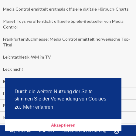
Media Control ermittelt erstmals offizielle digitale Hörbuch-Charts
Planet Toys veröffentlicht offizielle Spiele-Bestseller von Media
Control
Frankfurter Buchmesse: Media Control ermittelt norwegische Top-
Titel
Leichtathletik-WM im TV
Leck mich!
Boom der Klimabücher!
Durch die weitere Nutzung der Seite
Der Sommer-Bestseller 2019
stimmen Sie der Verwendung von Cookies
Backstop einer Showkarriere!
zu.
Mehr erfahren
Kinder nicht anbrüllen!
Akzeptieren
"Das Leben fickt am härtesten"
Impressum
Kontakt
Datenschutzerklärung