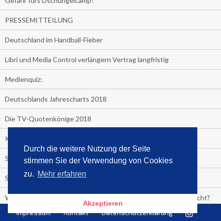
Gefahr fürs Dschungelcamp!
PRESSEMITTEILUNG
Deutschland im Handball-Fieber
Libri und Media Control verlängern Vertrag langfristig
Medienquiz:
Deutschlands Jahrescharts 2018
Die TV-Quotenkönige 2018
KNV und Media Control verlängern vorzeitig Zusammenarbeit
Durch die weitere Nutzung der Seite
STRENG VERTRAULICH
stimmen Sie der Verwendung von Cookies
zu.
Mehr erfahren
Streaming verändert TV?
Welcher TV-Sender hat seine Marktanteile seit 2013 vervierfacht?
Akzeptieren
Impressum
Kontakt
Datenschutzerklärung
Michelle for President!