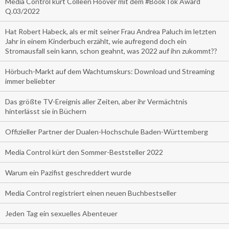
Media Control kürt Colleen Hoover mit dem #BookTok Award
Q.03/2022
Hat Robert Habeck, als er mit seiner Frau Andrea Paluch im letzten
Jahr in einem Kinderbuch erzählt, wie aufregend doch ein
Stromausfall sein kann, schon geahnt, was 2022 auf ihn zukommt??
Hörbuch-Markt auf dem Wachtumskurs: Download und Streaming
immer beliebter
Das größte TV-Ereignis aller Zeiten, aber ihr Vermächtnis
hinterlässt sie in Büchern
Offizieller Partner der Dualen-Hochschule Baden-Württemberg
Media Control kürt den Sommer-Beststeller 2022
Warum ein Pazifist geschreddert wurde
Media Control registriert einen neuen Buchbestseller
Jeden Tag ein sexuelles Abenteuer