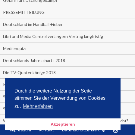
Gefahr fürs Dschungelcamp!
PRESSEMITTEILUNG
Deutschland im Handball-Fieber
Libri und Media Control verlängern Vertrag langfristig
Medienquiz:
Deutschlands Jahrescharts 2018
Die TV-Quotenkönige 2018
KNV und Media Control verlängern vorzeitig Zusammenarbeit
Durch die weitere Nutzung der Seite
STRENG VERTRAULICH
stimmen Sie der Verwendung von Cookies
zu.
Mehr erfahren
Streaming verändert TV?
Welcher TV-Sender hat seine Marktanteile seit 2013 vervierfacht?
Akzeptieren
Impressum
Kontakt
Datenschutzerklärung
Michelle for President!