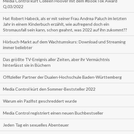
Media Control kürt Colleen Hoover mit dem #BookTok Award
Q.03/2022
Hat Robert Habeck, als er mit seiner Frau Andrea Paluch im letzten
Jahr in einem Kinderbuch erzählt, wie aufregend doch ein
Stromausfall sein kann, schon geahnt, was 2022 auf ihn zukommt??
Hörbuch-Markt auf dem Wachtumskurs: Download und Streaming
immer beliebter
Das größte TV-Ereignis aller Zeiten, aber ihr Vermächtnis
hinterlässt sie in Büchern
Offizieller Partner der Dualen-Hochschule Baden-Württemberg
Media Control kürt den Sommer-Beststeller 2022
Warum ein Pazifist geschreddert wurde
Media Control registriert einen neuen Buchbestseller
Jeden Tag ein sexuelles Abenteuer