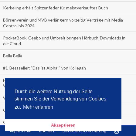
Kerkeling erhält Spitzenfeder für meistverkauftes Buch
Börsenverein und MVB verlängern vorzeitig Verträge mit Media
Control bis 2024
PocketBook, Ceebo und Umbreit bringen Hörbuch-Downloads in
die Cloud
Bella Bella
#1-Bestseller: "Das ist Alpha!" von Kollegah
Hammer! "Fear: Trump in the White House" (auf Englisch) von
Watergate-Urgestein
Durch die weitere Nutzung der Seite
Wie alt sind die TV-Zuschauer
stimmen Sie der Verwendung von Cookies
zu.
Mehr erfahren
Geisterfahrer auf Überholspur
Gegen Einsamkeit: Single-Haushalte schauen täglich fast 6
Akzeptieren
Stunden TV
Impressum
Kontakt
Datenschutzerklärung