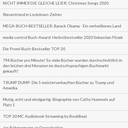
NICHT IMMER DIE GLEICHE LEIER: Christmas Songs 2020
Riesentrend in Lockdown-Zeiten
MEGA-BUCH-BESTSELLER: Barack Obama - Ein verheißenes Land
media control Buch-Award: Herbstbestseller 2020 Sebastian Fitzek
Die Promi-Buch-Bestseller TOP 20
794 Bücher pro Minute! So viele Bücher wurden durchschnittlich in
den letzten drei Monaten im deutschsprachigen Buchmarkt
gekauft!
TRUMP DUMP: Die 5 meisterverkauften Bücher zu Trump und
Amerika
Mutig, echt und einzigartig: Biographie von Cathy Hummels auf
Platz 1
TOP 20 MC Audiobook Streaming by BookBeat
Jan Böhmermann an Doppelspitze