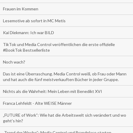
Frauen im Kommen
Lesemotive ab sofort in MC Metis
Kai Diekmann: Ich war BILD
TikTok und Media Control veröffentlichen die erste offizielle
#BookTok Bestsellerliste
Noch wach?
Das ist eine Überraschung. Media Control weiß, ob Frau oder Mann
und hat auch die fünf meistverkauften Bücher in jeder Gruppe.
Nichts als die Wahrheit: Mein Leben mit Benedikt XVI
Franca Lehfeldt - Alte WEISE Männer
„FUTURE of Work”: Wie hat die Arbeitswelt sich verändert und wo
geht’s hin?
„Trend der Woche“: Media Control und Brandplace starten