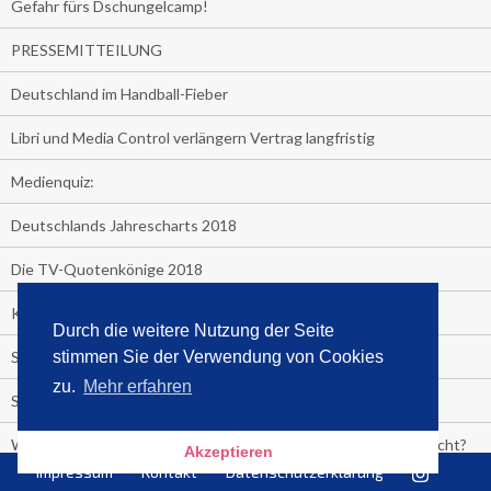
Gefahr fürs Dschungelcamp!
PRESSEMITTEILUNG
Deutschland im Handball-Fieber
Libri und Media Control verlängern Vertrag langfristig
Medienquiz:
Deutschlands Jahrescharts 2018
Die TV-Quotenkönige 2018
KNV und Media Control verlängern vorzeitig Zusammenarbeit
Durch die weitere Nutzung der Seite
STRENG VERTRAULICH
stimmen Sie der Verwendung von Cookies
zu.
Mehr erfahren
Streaming verändert TV?
Welcher TV-Sender hat seine Marktanteile seit 2013 vervierfacht?
Akzeptieren
Impressum
Kontakt
Datenschutzerklärung
Michelle for President!