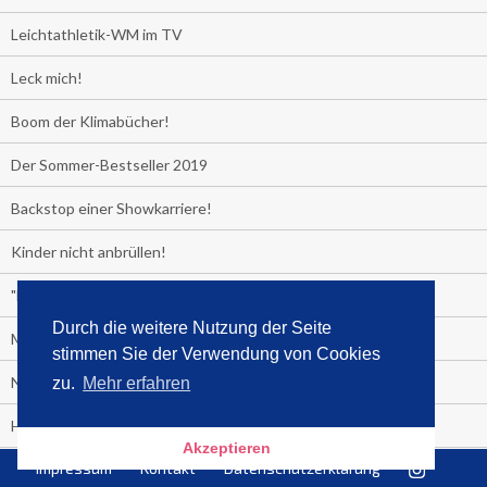
Leichtathletik-WM im TV
Leck mich!
Boom der Klimabücher!
Der Sommer-Bestseller 2019
Backstop einer Showkarriere!
Kinder nicht anbrüllen!
"Das Leben fickt am härtesten"
Durch die weitere Nutzung der Seite
Media Control exklusiv:
stimmen Sie der Verwendung von Cookies
Negativzins
zu.
Mehr erfahren
Heute ist Tag des Malbuchs
Akzeptieren
Impressum
Kontakt
Datenschutzerklärung
Welches Auto fahren Sie?