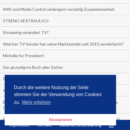
KNV und Media Control verlängern vorzeitig Zusammenarbeit
STRENG VERTRAULICH
Streaming verändert TV?
Welcher TV-Sender hat seine Marktanteile seit 2013 vervierfacht?
Michelle for President!
Das gruseligste Buch aller Zeiten
Promi-Biografien
Durch die weitere Nutzung der Seite
Kerkeling erhält Spitzenfeder für meistverkauftes Buch
stimmen Sie der Verwendung von Cookies
Börsenverein und MVB verlängern vorzeitig Verträge mit Media
zu.
Mehr erfahren
Control bis 2024
PocketBook, Ceebo und Umbreit bringen Hörbuch-Downloads in
Akzeptieren
die Cloud
Impressum
Kontakt
Datenschutzerklärung