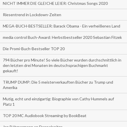
NICHT IMMER DIE GLEICHE LEIER: Christmas Songs 2020
Riesentrend in Lockdown-Zeiten
MEGA-BUCH-BESTSELLER: Barack Obama - Ein verheißenes Land
media control Buch-Award: Herbstbestseller 2020 Sebastian Fitzek
Die Promi-Buch-Bestseller TOP 20
794 Bücher pro Minute! So viele Bücher wurden durchschnittlich in
den letzten drei Monaten im deutschsprachigen Buchmarkt
gekauft!
TRUMP DUMP: Die 5 meisterverkauften Bücher zu Trump und
Amerika
Mutig, echt und einzigartig: Biographie von Cathy Hummels auf
Platz 1
TOP 20 MC Audiobook Streaming by BookBeat
Jan Böhmermann an Doppelspitze