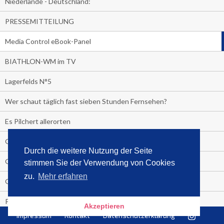
Niederlande - Deutschland:
PRESSEMITTEILUNG
Media Control eBook-Panel
BIATHLON-WM im TV
Lagerfelds N°5
Wer schaut täglich fast sieben Stunden Fernsehen?
Es Pilchert allerorten
Geheime Promi-Bücher-Bestenliste
Durch die weitere Nutzung der Seite
Gratis-E-Book-Aktionen
stimmen Sie der Verwendung von Cookies
zu.
Mehr erfahren
Gefahr fürs Dschungelcamp!
PRESSEMITTEILUNG
Akzeptieren
Impressum
Kontakt
Datenschutzerklärung
Deutschland im Handball-Fieber