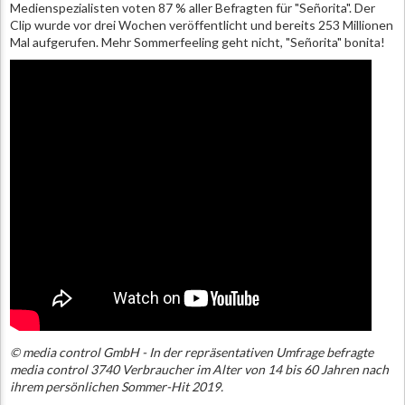
Medienspezialisten voten 87 % aller Befragten für "Señorita". Der
Clip wurde vor drei Wochen veröffentlicht und bereits 253 Millionen
Mal aufgerufen. Mehr Sommerfeeling geht nicht, "Señorita" bonita!
© media control GmbH - In der repräsentativen Umfrage befragte
media control 3740 Verbraucher im Alter von 14 bis 60 Jahren nach
ihrem persönlichen Sommer-Hit 2019.