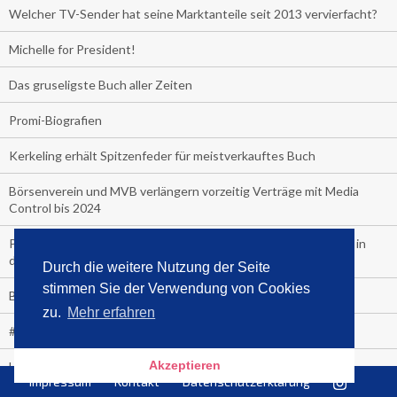
Welcher TV-Sender hat seine Marktanteile seit 2013 vervierfacht?
Michelle for President!
Das gruseligste Buch aller Zeiten
Promi-Biografien
Kerkeling erhält Spitzenfeder für meistverkauftes Buch
Börsenverein und MVB verlängern vorzeitig Verträge mit Media
Control bis 2024
PocketBook, Ceebo und Umbreit bringen Hörbuch-Downloads in
die Cloud
Durch die weitere Nutzung der Seite
stimmen Sie der Verwendung von Cookies
Bella Bella
zu.
Mehr erfahren
#1-Bestseller: "Das ist Alpha!" von Kollegah
Akzeptieren
Hammer! "Fear: Trump in the White House" (auf Englisch) von
Impressum
Kontakt
Datenschutzerklärung
Watergate-Urgestein