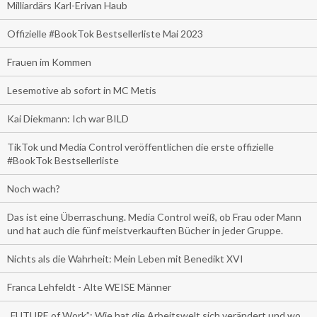
Milliardärs Karl-Erivan Haub
Offizielle #BookTok Bestsellerliste Mai 2023
Frauen im Kommen
Lesemotive ab sofort in MC Metis
Kai Diekmann: Ich war BILD
TikTok und Media Control veröffentlichen die erste offizielle
#BookTok Bestsellerliste
Noch wach?
Das ist eine Überraschung. Media Control weiß, ob Frau oder Mann
und hat auch die fünf meistverkauften Bücher in jeder Gruppe.
Nichts als die Wahrheit: Mein Leben mit Benedikt XVI
Franca Lehfeldt - Alte WEISE Männer
„FUTURE of Work”: Wie hat die Arbeitswelt sich verändert und wo