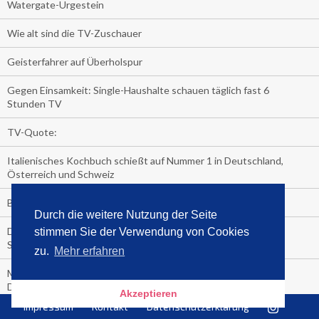
Watergate-Urgestein
Wie alt sind die TV-Zuschauer
Geisterfahrer auf Überholspur
Gegen Einsamkeit: Single-Haushalte schauen täglich fast 6
Stunden TV
TV-Quote:
Italienisches Kochbuch schießt auf Nummer 1 in Deutschland,
Österreich und Schweiz
Blick in die Garage der TV-Dauerglotzer
Durch die weitere Nutzung der Seite
Die Deutschen investieren, während die Österreicher und
stimmen Sie der Verwendung von Cookies
Schweizer noch nachdenken, wie sie reich werden.
zu.
Mehr erfahren
Meistverkaufte Blu-ray im zweiten Quartal – Doppelspitze für
Disney
Akzeptieren
Impressum
Kontakt
Datenschutzerklärung
media control-Bestseller erstes Halbjahr 2018