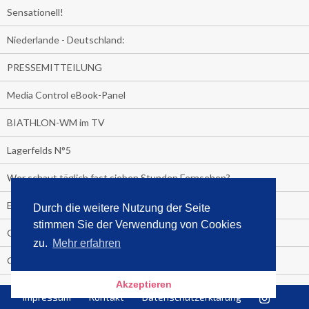
Sensationell!
Niederlande - Deutschland:
PRESSEMITTEILUNG
Media Control eBook-Panel
BIATHLON-WM im TV
Lagerfelds N°5
Wer schaut täglich fast sieben Stunden Fernsehen?
Es Pilchert allerorten
Durch die weitere Nutzung der Seite
stimmen Sie der Verwendung von Cookies
Geheime Promi-Bücher-Bestenliste
zu.
Mehr erfahren
Gratis-E-Book-Aktionen
Akzeptieren
Gefahr fürs Dschungelcamp!
Impressum
Kontakt
Datenschutzerklärung