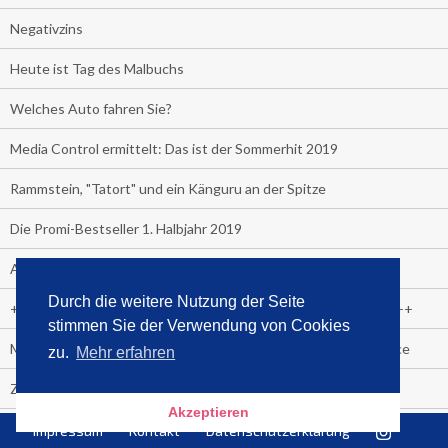
Negativzins
Heute ist Tag des Malbuchs
Welches Auto fahren Sie?
Media Control ermittelt: Das ist der Sommerhit 2019
Rammstein, "Tatort" und ein Känguru an der Spitze
Die Promi-Bestseller 1. Halbjahr 2019
Alle Bestseller in der Übersicht
Durch die weitere Nutzung der Seite
+++++ Media Control News +++++ Media Control News +++++
stimmen Sie der Verwendung von Cookies
Media Control beruft Arnd von Conrady zum Leiter E-Commerce
zu.
Mehr erfahren
Zuschauer-Trend der Fußball Frauen WM:
Akzeptieren
Heute wäre sie 90 Jahre alt geworden.
Impressum
Kontakt
Datenschutzerklärung