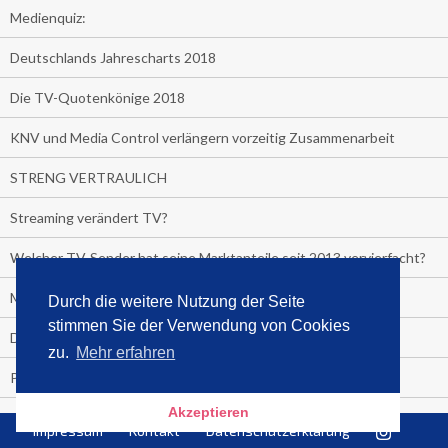
Medienquiz:
Deutschlands Jahrescharts 2018
Die TV-Quotenkönige 2018
KNV und Media Control verlängern vorzeitig Zusammenarbeit
STRENG VERTRAULICH
Streaming verändert TV?
Welcher TV-Sender hat seine Marktanteile seit 2013 vervierfacht?
Michelle for President!
Durch die weitere Nutzung der Seite
stimmen Sie der Verwendung von Cookies
Das gruseligste Buch aller Zeiten
zu.
Mehr erfahren
Promi-Biografien
Akzeptieren
Kerkeling erhält Spitzenfeder für meistverkauftes Buch
Impressum
Kontakt
Datenschutzerklärung