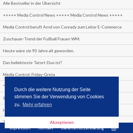
Alle Bestseller in der Übersicht
+++++ Media Control News +++++ Media Control News +++++
Media Control beruft Arnd von Conrady zum Leiter E-Commerce
Zuschauer-Trend der Fußball Frauen WM:
Heute wäre sie 90 Jahre alt geworden.
Das beliebteste Tatort-Duo ist?
Media Control: Friday-Greta
"Viva la Vagina!" oder "Kamasutra Workout":
Durch die weitere Nutzung der Seite
stimmen Sie der Verwendung von Cookies
Senna Gammour erhält Spitzenfeder für meistverkauftes Buch
zu.
Mehr erfahren
Heute ist Welttag des Buches!
TV-Marktanteile auf einen Blick
Akzeptieren
Impressum
Kontakt
Datenschutzerklärung