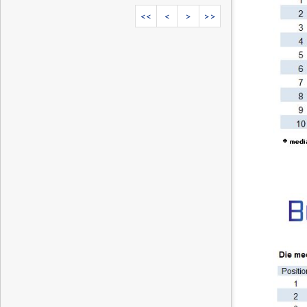
<<
<
>
>>