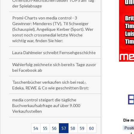
Öffentlich-Rechtlichen bilden TOP5 am Tag
der Spielabsage
Promi-Charts von media control - 3
Gewinner: Menderes (TV), Til Schweiger
(Schauspiel), Angelique Kerber (Sport). Wer
sonst noch crossmedial letzte Woche
wichtig war, finden Sie hier:
Laura Dahlmeier schreibt Fernsehgeschichte
Wahlerfolg zeichnete sich bereits Tage zuvor
bei Facebook ab
Taschenbücher verkaufen sich bei real,-,
Edeka, REWE & Co wie geschnitten Brot:
media control steigert die tägliche
Buchverkaufsabfrage auf über 9.000
Verkaufsstellen
54
55
56
57
58
59
60