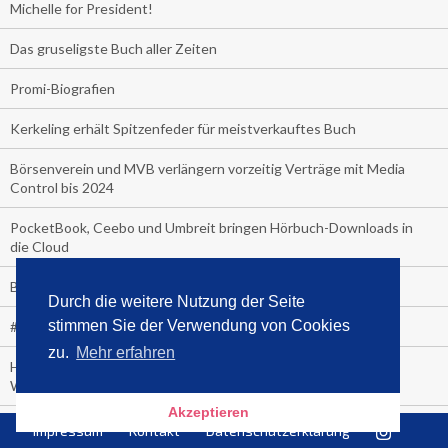
Michelle for President!
Das gruseligste Buch aller Zeiten
Promi-Biografien
Kerkeling erhält Spitzenfeder für meistverkauftes Buch
Börsenverein und MVB verlängern vorzeitig Verträge mit Media
Control bis 2024
PocketBook, Ceebo und Umbreit bringen Hörbuch-Downloads in
die Cloud
Bella Bella
Durch die weitere Nutzung der Seite
stimmen Sie der Verwendung von Cookies
#1-Bestseller: "Das ist Alpha!" von Kollegah
zu.
Mehr erfahren
Hammer! "Fear: Trump in the White House" (auf Englisch) von
Watergate-Urgestein
Akzeptieren
Wie alt sind die TV-Zuschauer
Impressum
Kontakt
Datenschutzerklärung