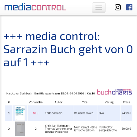
Toggle
navigation
+++ media control:
Sarrazin Buch geht von 0
auf 1 +++