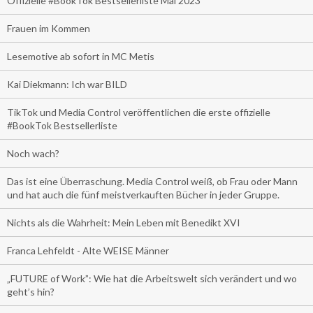
Offizielle #BookTok Bestsellerliste Mai 2023
Frauen im Kommen
Lesemotive ab sofort in MC Metis
Kai Diekmann: Ich war BILD
TikTok und Media Control veröffentlichen die erste offizielle
#BookTok Bestsellerliste
Noch wach?
Das ist eine Überraschung. Media Control weiß, ob Frau oder Mann
und hat auch die fünf meistverkauften Bücher in jeder Gruppe.
Nichts als die Wahrheit: Mein Leben mit Benedikt XVI
Franca Lehfeldt - Alte WEISE Männer
„FUTURE of Work”: Wie hat die Arbeitswelt sich verändert und wo
geht’s hin?