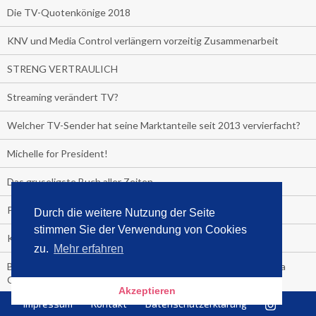
Die TV-Quotenkönige 2018
KNV und Media Control verlängern vorzeitig Zusammenarbeit
STRENG VERTRAULICH
Streaming verändert TV?
Welcher TV-Sender hat seine Marktanteile seit 2013 vervierfacht?
Michelle for President!
Das gruseligste Buch aller Zeiten
Promi-Biografien
Durch die weitere Nutzung der Seite
stimmen Sie der Verwendung von Cookies
Kerkeling erhält Spitzenfeder für meistverkauftes Buch
zu.
Mehr erfahren
Börsenverein und MVB verlängern vorzeitig Verträge mit Media
Control bis 2024
Akzeptieren
Impressum
Kontakt
Datenschutzerklärung
PocketBook, Ceebo und Umbreit bringen Hörbuch-Downloads in