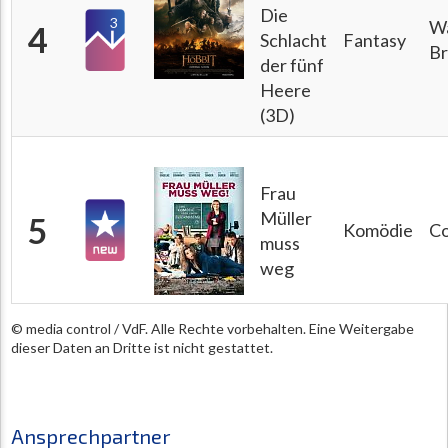
Die
3
W
4
Schlacht
Fantasy
Br
der fünf
Heere
(3D)
Frau
Müller
5
Komödie
Co
muss
weg
© media control / VdF. Alle Rechte vorbehalten. Eine Weitergabe
dieser Daten an Dritte ist nicht gestattet.
Ansprechpartner