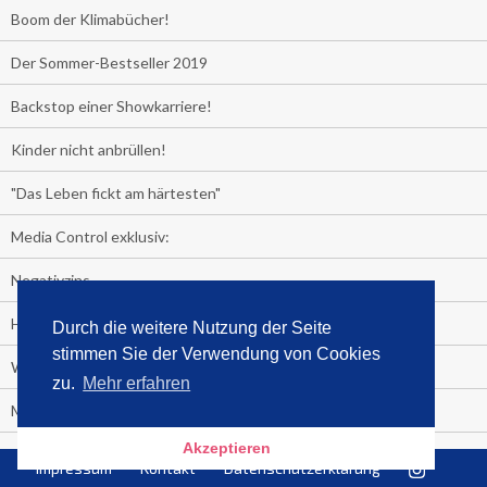
Boom der Klimabücher!
Der Sommer-Bestseller 2019
Backstop einer Showkarriere!
Kinder nicht anbrüllen!
"Das Leben fickt am härtesten"
Media Control exklusiv:
Negativzins
Heute ist Tag des Malbuchs
Durch die weitere Nutzung der Seite
stimmen Sie der Verwendung von Cookies
Welches Auto fahren Sie?
zu.
Mehr erfahren
Media Control ermittelt: Das ist der Sommerhit 2019
Akzeptieren
Rammstein, "Tatort" und ein Känguru an der Spitze
Impressum
Kontakt
Datenschutzerklärung