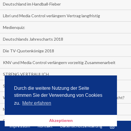
Deutschland im Handball-Fieber
Libri und Media Control verlängern Vertrag langfristig
Medienquiz:
Deutschlands Jahrescharts 2018
Die TV-Quotenkönige 2018
KNV und Media Control verlängern vorzeitig Zusammenarbeit
STRENG VERTRAULICH
Streaming verändert TV?
Durch die weitere Nutzung der Seite
stimmen Sie der Verwendung von Cookies
Welcher TV-Sender hat seine Marktanteile seit 2013 vervierfacht?
zu.
Mehr erfahren
Michelle for President!
Akzeptieren
Das gruseligste Buch aller Zeiten
Impressum
Kontakt
Datenschutzerklärung