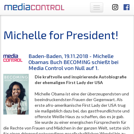
Toggle
navigation
Michelle for President!
Baden-Baden, 19.11.2018 - Michelle
Obamas Buch BECOMING schießt bei
Media Control von Null auf 1.
Die kraftvolle und inspirierende Autobiografie
der ehemaligen First Lady der USA
Michelle Obama ist eine der überzeugendsten und
beeindruckendsten Frauen der Gegenwart. Als
erste afro-amerikanische First Lady der USA trug
sie maßgeblich dazu bei, das gastfreundlichste und
offenste Weiße Haus zu schaffen, das es je gab.
Sie wurde zu einer energischen Fürsprecherin für
die Rechte von Frauen und Mädchen in der ganzen Welt, setzte sich
für einen dringend notwendigen gesellschaftlichen Wandel hin zu