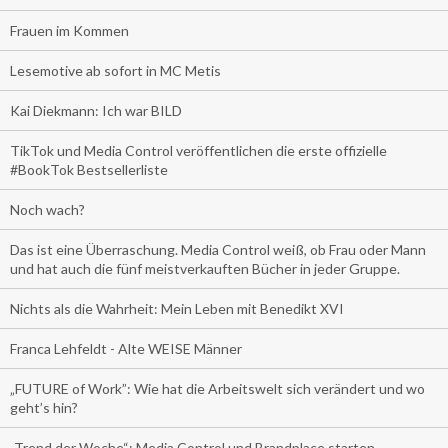
Frauen im Kommen
Lesemotive ab sofort in MC Metis
Kai Diekmann: Ich war BILD
TikTok und Media Control veröffentlichen die erste offizielle
#BookTok Bestsellerliste
Noch wach?
Das ist eine Überraschung. Media Control weiß, ob Frau oder Mann
und hat auch die fünf meistverkauften Bücher in jeder Gruppe.
Nichts als die Wahrheit: Mein Leben mit Benedikt XVI
Franca Lehfeldt - Alte WEISE Männer
„FUTURE of Work”: Wie hat die Arbeitswelt sich verändert und wo
geht’s hin?
„Trend der Woche“: Media Control und Brandplace starten