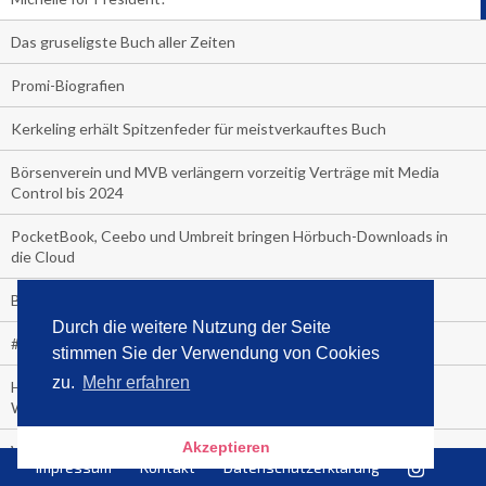
Das gruseligste Buch aller Zeiten
Promi-Biografien
Kerkeling erhält Spitzenfeder für meistverkauftes Buch
Börsenverein und MVB verlängern vorzeitig Verträge mit Media
Control bis 2024
PocketBook, Ceebo und Umbreit bringen Hörbuch-Downloads in
die Cloud
Bella Bella
Durch die weitere Nutzung der Seite
#1-Bestseller: "Das ist Alpha!" von Kollegah
stimmen Sie der Verwendung von Cookies
zu.
Mehr erfahren
Hammer! "Fear: Trump in the White House" (auf Englisch) von
Watergate-Urgestein
Akzeptieren
Wie alt sind die TV-Zuschauer
Impressum
Kontakt
Datenschutzerklärung