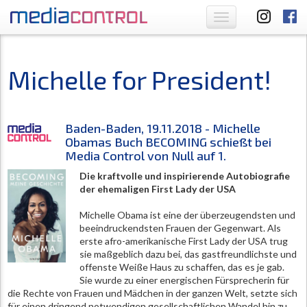
Toggle
navigation
Michelle for President!
Baden-Baden, 19.11.2018 - Michelle
Obamas Buch BECOMING schießt bei
Media Control von Null auf 1.
Die kraftvolle und inspirierende Autobiografie
der ehemaligen First Lady der USA
Michelle Obama ist eine der überzeugendsten und
beeindruckendsten Frauen der Gegenwart. Als
erste afro-amerikanische First Lady der USA trug
sie maßgeblich dazu bei, das gastfreundlichste und
offenste Weiße Haus zu schaffen, das es je gab.
Sie wurde zu einer energischen Fürsprecherin für
die Rechte von Frauen und Mädchen in der ganzen Welt, setzte sich
für einen dringend notwendigen gesellschaftlichen Wandel hin zu