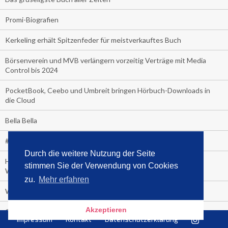
Promi-Biografien
Kerkeling erhält Spitzenfeder für meistverkauftes Buch
Börsenverein und MVB verlängern vorzeitig Verträge mit Media
Control bis 2024
PocketBook, Ceebo und Umbreit bringen Hörbuch-Downloads in
die Cloud
Bella Bella
#1-Bestseller: "Das ist Alpha!" von Kollegah
Durch die weitere Nutzung der Seite
Hammer! "Fear: Trump in the White House" (auf Englisch) von
stimmen Sie der Verwendung von Cookies
Watergate-Urgestein
zu.
Mehr erfahren
Wie alt sind die TV-Zuschauer
Akzeptieren
Geisterfahrer auf Überholspur
Impressum
Kontakt
Datenschutzerklärung