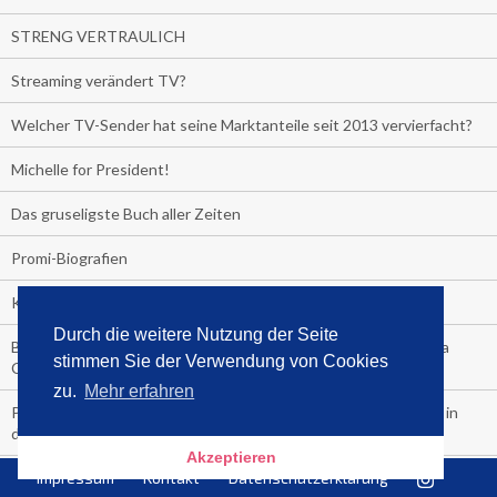
STRENG VERTRAULICH
Streaming verändert TV?
Welcher TV-Sender hat seine Marktanteile seit 2013 vervierfacht?
Michelle for President!
Das gruseligste Buch aller Zeiten
Promi-Biografien
Kerkeling erhält Spitzenfeder für meistverkauftes Buch
Durch die weitere Nutzung der Seite
Börsenverein und MVB verlängern vorzeitig Verträge mit Media
stimmen Sie der Verwendung von Cookies
Control bis 2024
zu.
Mehr erfahren
PocketBook, Ceebo und Umbreit bringen Hörbuch-Downloads in
die Cloud
Akzeptieren
Bella Bella
Impressum
Kontakt
Datenschutzerklärung