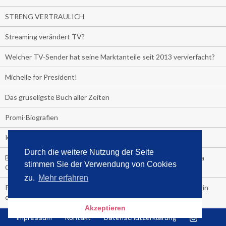
STRENG VERTRAULICH
Streaming verändert TV?
Welcher TV-Sender hat seine Marktanteile seit 2013 vervierfacht?
Michelle for President!
Das gruseligste Buch aller Zeiten
Promi-Biografien
Kerkeling erhält Spitzenfeder für meistverkauftes Buch
Durch die weitere Nutzung der Seite
Börsenverein und MVB verlängern vorzeitig Verträge mit Media
stimmen Sie der Verwendung von Cookies
Control bis 2024
zu.
Mehr erfahren
PocketBook, Ceebo und Umbreit bringen Hörbuch-Downloads in
die Cloud
Akzeptieren
Bella Bella
Impressum
Kontakt
Datenschutzerklärung