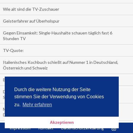
Wie alt sind die TV-Zuschauer
Geisterfahrer auf Überholspur
Gegen Einsamkeit: Single-Haushalte schauen täglich fast 6
Stunden TV
TV-Quote:
Italienisches Kochbuch schießt auf Nummer 1 in Deutschland,
Österreich und Schweiz
Blick in die Garage der TV-Dauerglotzer
Durch die weitere Nutzung der Seite
Die Deutschen investieren, während die Österreicher und
stimmen Sie der Verwendung von Cookies
Schweizer noch nachdenken, wie sie reich werden.
zu.
Mehr erfahren
Meistverkaufte Blu-ray im zweiten Quartal – Doppelspitze für
Disney
Akzeptieren
media control-Bestseller erstes Halbjahr 2018
Impressum
Kontakt
Datenschutzerklärung