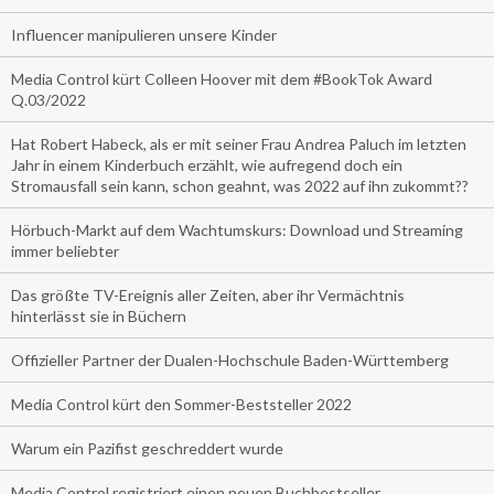
Influencer manipulieren unsere Kinder
Media Control kürt Colleen Hoover mit dem #BookTok Award
Q.03/2022
Hat Robert Habeck, als er mit seiner Frau Andrea Paluch im letzten
Jahr in einem Kinderbuch erzählt, wie aufregend doch ein
Stromausfall sein kann, schon geahnt, was 2022 auf ihn zukommt??
Hörbuch-Markt auf dem Wachtumskurs: Download und Streaming
immer beliebter
Das größte TV-Ereignis aller Zeiten, aber ihr Vermächtnis
hinterlässt sie in Büchern
Offizieller Partner der Dualen-Hochschule Baden-Württemberg
Media Control kürt den Sommer-Beststeller 2022
Warum ein Pazifist geschreddert wurde
Media Control registriert einen neuen Buchbestseller