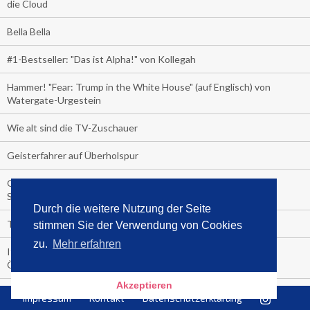
die Cloud
Bella Bella
#1-Bestseller: "Das ist Alpha!" von Kollegah
Hammer! "Fear: Trump in the White House" (auf Englisch) von
Watergate-Urgestein
Wie alt sind die TV-Zuschauer
Geisterfahrer auf Überholspur
Gegen Einsamkeit: Single-Haushalte schauen täglich fast 6
Stunden TV
Durch die weitere Nutzung der Seite
TV-Quote:
stimmen Sie der Verwendung von Cookies
zu.
Mehr erfahren
Italienisches Kochbuch schießt auf Nummer 1 in Deutschland,
Österreich und Schweiz
Akzeptieren
Blick in die Garage der TV-Dauerglotzer
Impressum
Kontakt
Datenschutzerklärung