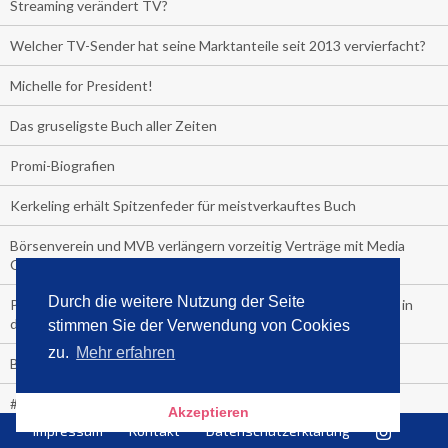
Streaming verändert TV?
Welcher TV-Sender hat seine Marktanteile seit 2013 vervierfacht?
Michelle for President!
Das gruseligste Buch aller Zeiten
Promi-Biografien
Kerkeling erhält Spitzenfeder für meistverkauftes Buch
Börsenverein und MVB verlängern vorzeitig Verträge mit Media
Control bis 2024
Durch die weitere Nutzung der Seite
PocketBook, Ceebo und Umbreit bringen Hörbuch-Downloads in
die Cloud
stimmen Sie der Verwendung von Cookies
zu.
Mehr erfahren
Bella Bella
#1-Bestseller: "Das ist Alpha!" von Kollegah
Akzeptieren
Impressum
Kontakt
Datenschutzerklärung
Hammer! "Fear: Trump in the White House" (auf Englisch) von