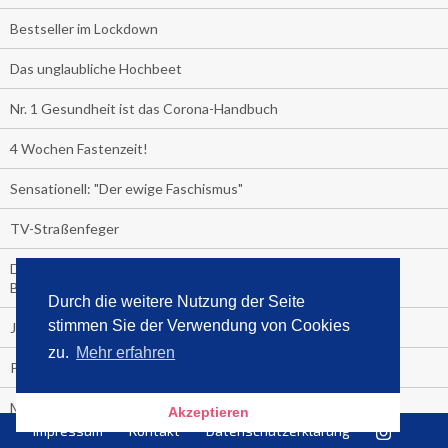
Bestseller im Lockdown
Das unglaubliche Hochbeet
Nr. 1 Gesundheit ist das Corona-Handbuch
4 Wochen Fastenzeit!
Sensationell: "Der ewige Faschismus"
TV-Straßenfeger
Die Sendung von Markus Lanz im ZDF macht aus Büchern
Bestseller:
Durch die weitere Nutzung der Seite
stimmen Sie der Verwendung von Cookies
Jahrescharts 2019
zu.
Mehr erfahren
Promi-Bestseller 2019
MEDIA CONTROL:
Akzeptieren
Impressum
Kontakt
Datenschutzerklärung
Die 20 meistverkauften Bücher 2019