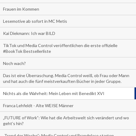
Frauen im Kommen
Lesemotive ab sofort in MC Metis
Kai Diekmann: Ich war BILD
TikTok und Media Control veröffentlichen die erste offizielle
#BookTok Bestsellerliste
Noch wach?
Das ist eine Überraschung. Media Control weiß, ob Frau oder Mann
und hat auch die fünf meistverkauften Bücher in jeder Gruppe.
Nichts als die Wahrheit: Mein Leben mit Benedikt XVI
Franca Lehfeldt - Alte WEISE Männer
„FUTURE of Work”: Wie hat die Arbeitswelt sich verändert und wo
geht’s hin?
„Trend der Woche“: Media Control und Brandplace starten