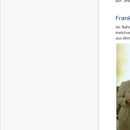
auf“, er
Frank
Im Rahm
meistve
aus dem