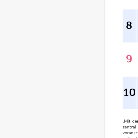
„Mit de
zentral
voransc