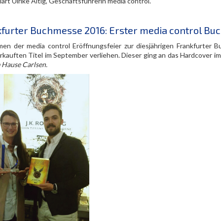
klärt Ulrike Altig, Geschäftsführerin media control.
furter Buchmesse 2016: Erster media control Buc
en der media control Eröffnungsfeier zur diesjährigen Frankfurter
rkauften Titel im September verliehen. Dieser ging an das Hardcover im 
 Hause Carlsen.