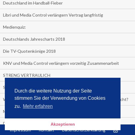
Deutschland im Handball-Fieber
Libri und Media Control verlängern Vertrag langfristig
Medienquiz:
Deutschlands Jahrescharts 2018
Die TV-Quotenkönige 2018
KNV und Media Control verlängern vorzeitig Zusammenarbeit
STRENG VERTRAULICH
Streaming verändert TV?
Durch die weitere Nutzung der Seite
stimmen Sie der Verwendung von Cookies
Welcher TV-Sender hat seine Marktanteile seit 2013 vervierfacht?
zu.
Mehr erfahren
Michelle for President!
Das gruseligste Buch aller Zeiten
Akzeptieren
Impressum
Kontakt
Datenschutzerklärung