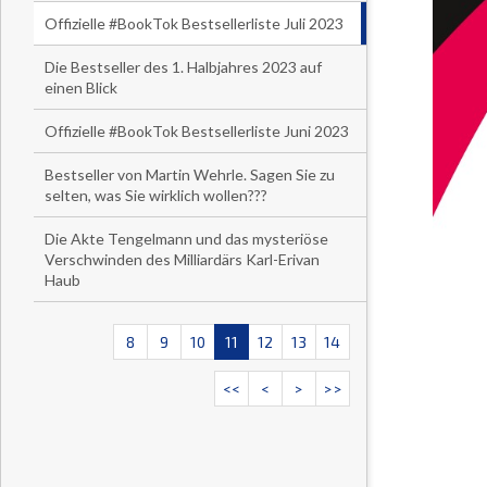
Offizielle #BookTok Bestsellerliste Juli 2023
Die Bestseller des 1. Halbjahres 2023 auf
einen Blick
Offizielle #BookTok Bestsellerliste Juni 2023
Bestseller von Martin Wehrle. Sagen Sie zu
selten, was Sie wirklich wollen???
Die Akte Tengelmann und das mysteriöse
Verschwinden des Milliardärs Karl-Erivan
Haub
8
9
10
11
12
13
14
<<
<
>
>>